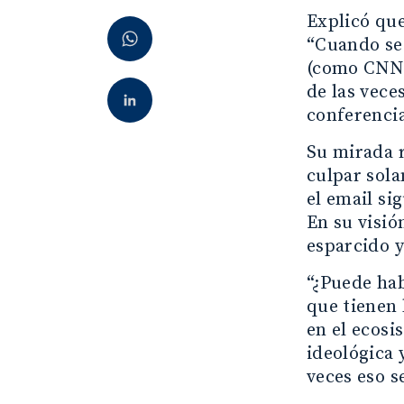
Explicó que
“Cuando se
(como CNN),
de las vece
conferencia
Su mirada r
culpar sola
el email s
En su visió
esparcido y
“¿Puede hab
que tienen 
en el ecosi
ideológica 
veces eso s