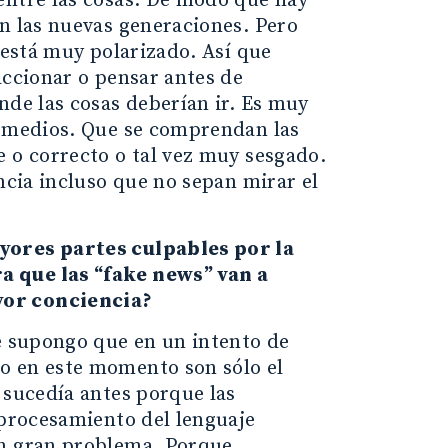
entre las cosas. De modo que hay
en las nuevas generaciones. Pero
 está muy polarizado. Así que
accionar o pensar antes de
nde las cosas deberían ir. Es muy
s medios. Que se comprendan las
e o correcto o tal vez muy sesgado.
ncia incluso que no sepan mirar el
ayores partes culpables por la
a que las “fake news” van a
yor conciencia?
ue supongo que en un intento de
o en este momento son sólo el
 sucedía antes porque las
 procesamiento del lenguaje
un gran problema. Porque