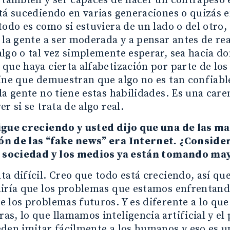
 también y ser capaces de hacer un contrapeso 
tá sucediendo en varias generaciones o quizás 
todo es como si estuviera de un lado o del otro,
 la gente a ser moderada y a pensar antes de re
lgo o tal vez simplemente esperar, sea hacia do
que haya cierta alfabetización por parte de lo
ine que demuestran que algo no es tan confiabl
la gente no tiene estas habilidades. Es una care
r si se trata de algo real.
igue creciendo y usted dijo que una de las m
n de las “fake news” era Internet. ¿Consider
a sociedad y los medios ya están tomando ma
a difícil. Creo que todo está creciendo, así q
diría que los problemas que estamos enfrentand
 los problemas futuros. Y es diferente a lo que
s, lo que llamamos inteligencia artificial y el
eden imitar fácilmente a los humanos y eso es 