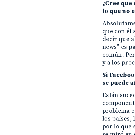
¿Cree que 
lo que no 
Absolutamen
que con él 
decir que a
news” es pa
común. Pero
y a los pro
Si Faceboo
se puede a
Están suced
componente
problema es
los países,
por lo que 
se miró en 