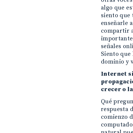
otras voces
algo que es
siento que 
enseñarle a
compartir a
importante 
señales onl
Siento que 
dominio y ve
Internet s
propagació
crecer o l
Qué pregunt
respuesta 
comienzo de
computadora
natural pu