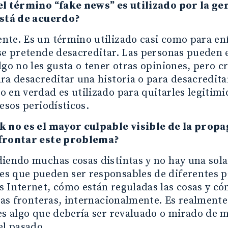
el término “fake news” es utilizado por la ge
está de acuerdo?
te. Es un término utilizado casi como para enf
se pretende desacreditar. Las personas pueden 
lgo no les gusta o tener otras opiniones, pero c
ra desacreditar una historia o para desacredita
 en verdad es utilizado para quitarles legitim
cesos periodísticos.
k no es el mayor culpable visible de la prop
frontar este problema?
iendo muchas cosas distintas y no hay una sola
s que pueden ser responsables de diferentes p
 Internet, cómo están reguladas las cosas y có
 las fronteras, internacionalmente. Es realmente 
es algo que debería ser revaluado o mirado de 
el pasado.