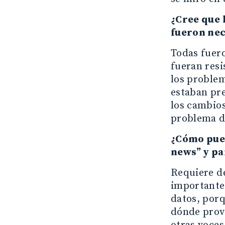
¿Cree que 
fueron nec
Todas fuero
fueran resi
los problem
estaban pre
los cambios
problema d
¿Cómo pued
news” y pa
Requiere de
importantes
datos, porq
dónde provi