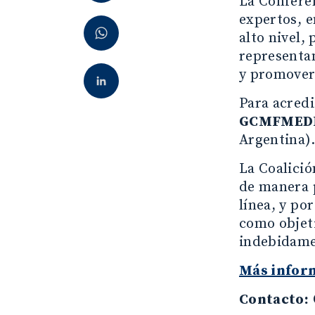
La Confere
expertos, e
alto nivel,
representan
y promover 
Para acredi
GCMFMED
Argentina).
La Coalició
de manera p
línea, y po
como objeti
indebidame
Más infor
Contacto: