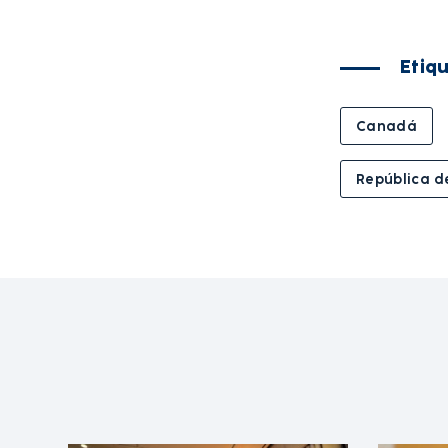
Etiq
Canadá
República d