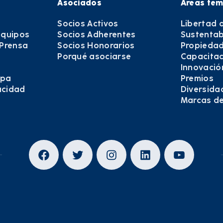
Asociados
Áreas tem
Socios Activos
Libertad 
equipos
Socios Adherentes
Sustentab
 Prensa
Socios Honorarios
Propiedad
Porqué asociarse
Capacitac
Innovació
epa
Premios
vacidad
Diversida
Marcas d
Facebook
Twitter
Instagram
LinkedIn
YouTub