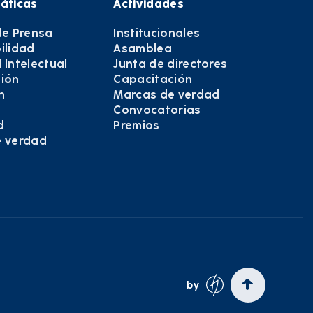
áticas
Actividades
de Prensa
Institucionales
ilidad
Asamblea
 Intelectual
Junta de directores
ión
Capacitación
n
Marcas de verdad
Convocatorias
d
Premios
e verdad
e
by