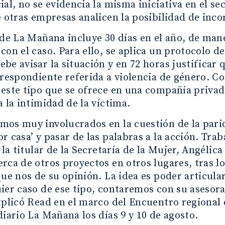
ial, no se evidencia la misma iniciativa en el s
e otras empresas analicen la posibilidad de inco
 de La Mañana incluye 30 días en el año, de man
con el caso. Para ello, se aplica un protocolo d
be avisar la situación y en 72 horas justificar
rrespondiente referida a violencia de género. Con 
este tipo que se ofrece en una compañía privad
a la intimidad de la víctima.
mos muy involucrados en la cuestión de la pari
r casa’ y pasar de las palabras a la acción. Tr
y la titular de la Secretaría de la Mujer, Angélic
rca de otros proyectos en otros lugares, tras l
que nos de su opinión. La idea es poder articular
uier caso de ese tipo, contaremos con su aseso
xplicó Read en el marco del Encuentro regional 
diario La Mañana los días 9 y 10 de agosto.