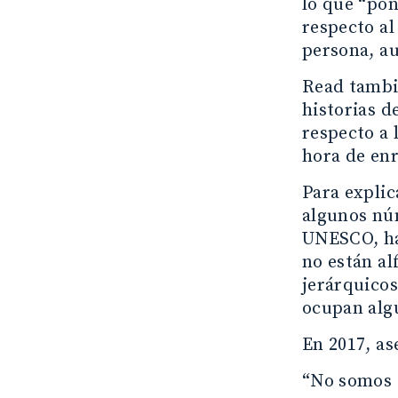
lo que “pon
respecto al
persona, au
Read tambié
historias d
respecto a 
hora de enr
Para explic
algunos nú
UNESCO, hay
no están al
jerárquicos
ocupan algú
En 2017, as
“No somos 