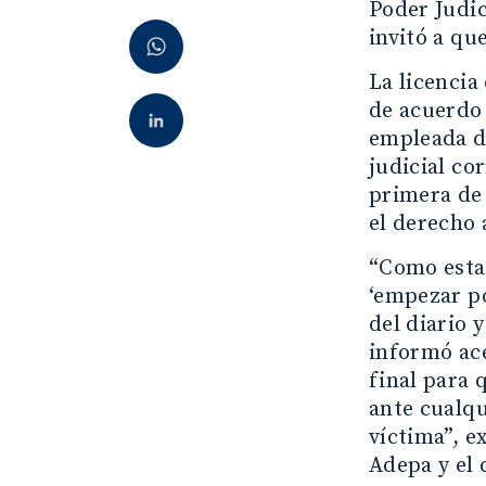
Poder Judic
invitó a qu
La licencia
de acuerdo 
empleada de
judicial co
primera de 
el derecho 
“Como esta
‘empezar po
del diario 
informó ace
final para 
ante cualq
víctima”, e
Adepa y el 