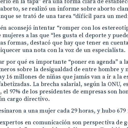
erlo en la tapa” era una forma clara de estable
 aborto, se realizó un informe sobre aborto cl
nque se trató de una tarea “difícil para un me
n aconsejó intentar “romper con los estereotip
e mujeres a las que “les gusta el deporte y pue
las formas, destacó que hay que tener en cuenta
iquecer una nota con la voz de un especialista.
ar por qué es importante “poner en agenda” a l
meros sobre la desigualdad de entre hombre y m
 16 millones de niñas que jamás van a ir a la e
fabetizadas. La brecha salarial, según la ONU, e
, el 97% de los presidentes de empresas son h
n cargo directivo.
esinaron a una mujer cada 29 horas, y hubo 679 
expertos en comunicación son perspectiva de g