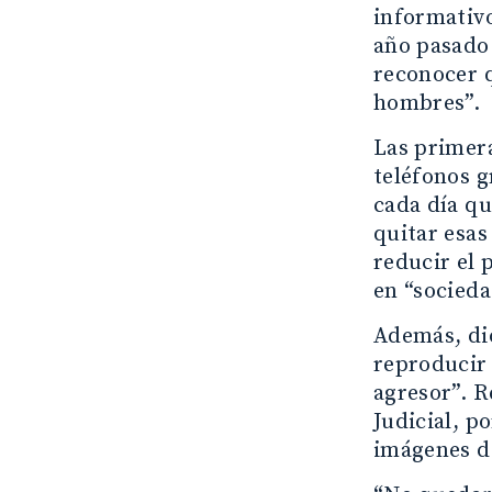
informativo
año pasado.
reconocer q
hombres”.
Las primera
teléfonos g
cada día qu
quitar esas
reducir el 
en “socieda
Además, dio
reproducir 
agresor”. R
Judicial, p
imágenes de