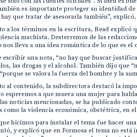
e solo con las fuentes oficiales”. Si bien es bu
ambién es importante proteger su identidad de la
y hay que tratar de asesorarla también”, explicó.
o a los términos en la escritura, Read explicó q
olencia machista. Desterremos de las redaccione
 nos lleva a una idea romántica de lo que es el 
e escribir una nota, “no hay que buscar justifi
los, las drogas y el alcohol. También dijo que “
“porque se valora la fuerza del hombre y la sum
o al contenido, la subdirectora destacó la imp
o esperemos a que muera una mujer para hablar 
as noticias mencionadas, se ha publicado conte
 como la violencia económica, obstétrica, en el
que hicimos para instalar el tema fue hacer una
ntó, y explicó que en Formosa el tema no está 