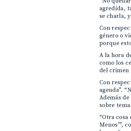
“No quedars
agredida, t
se charla, 
Con respect
género o vi
porque esto
A la hora d
como los ce
del crimen 
Con respect
agenda”. “N
Además de l
sobre temas
“Otra cosa 
Menos’”, co