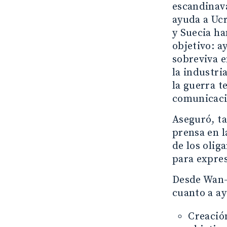
escandinava
ayuda a Uc
y Suecia h
objetivo: a
sobreviva e
la industri
la guerra t
comunicaci
Aseguró, ta
prensa en l
de los olig
para expres
Desde Wan-I
cuanto a a
Creació