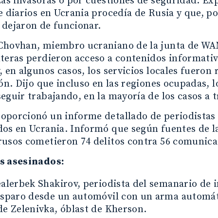
zas invasoras o por cuestiones de seguridad. Exp
e diarios en Ucrania procedía de Rusia y que, p
 dejaron de funcionar.
Chovhan, miembro ucraniano de la junta de WA
teras perdieron acceso a contenidos informativ
, en algunos casos, los servicios locales fuero
ión. Dijo que incluso en las regiones ocupadas, 
eguir trabajando, en la mayoría de los casos a 
porcionó un informe detallado de periodistas 
os en Ucrania. Informó que según fuentes de la F
usos cometieron 74 delitos contra 56 comunicad
s asesinados:
ealerbek Shakirov, periodista del semanario de 
isparo desde un automóvil con un arma automáti
de Zelenivka, óblast de Kherson.