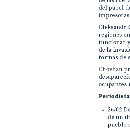
de las fuer
del papel d
impresoras
Oleksandr 
regiones en
funcionar y
de la invas
formas de s
Chovhan pro
desaparecid
ocupantes r
Periodista
26/02 D
de un d
pueblo 