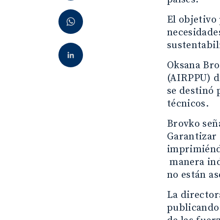
El objetivo
necesidades
sustentabil
Oksana Brov
(AIRPPU) d
se destinó 
técnicos.
Brovko seña
Garantizar 
imprimiéndo
manera ind
no están a
La directo
publicando 