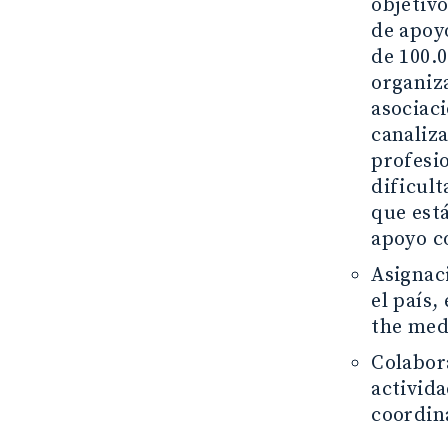
objetiv
de apoy
de 100.0
organiz
asociac
canaliza
profesi
dificul
que está
apoyo c
Asignac
el país
the med
Colabor
activida
coordina