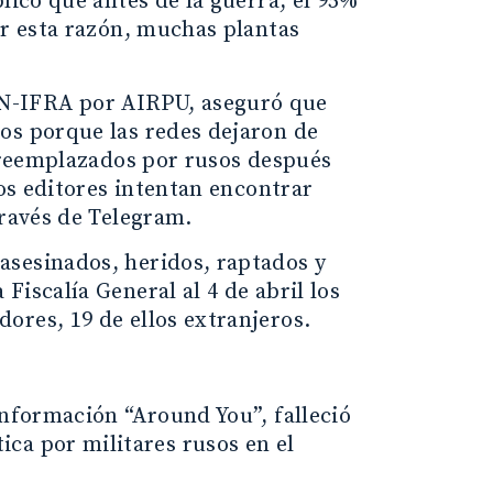
licó que antes de la guerra, el 95%
or esta razón, muchas plantas
N-IFRA por AIRPU, aseguró que
os porque las redes dejaron de
n reemplazados por rusos después
los editores intentan encontrar
través de Telegram.
asesinados, heridos, raptados y
iscalía General al 4 de abril los
ores, 19 de ellos extranjeros.
información “Around You”, falleció
ca por militares rusos en el