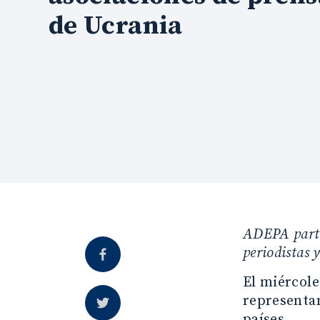
de Ucrania
ADEPA parti
periodistas 
El miércole
representan
países.