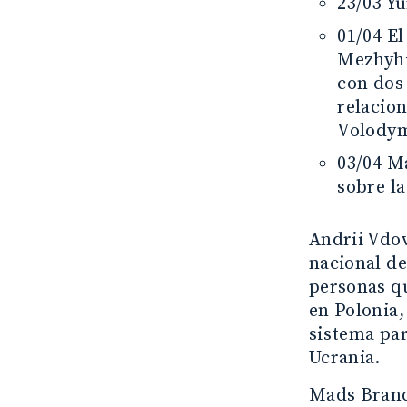
23/03 Yu
01/04 E
Mezhyhi
con dos
relacion
Volodym
03/04 M
sobre l
Andrii Vdo
nacional de
personas q
en Polonia,
sistema par
Ucrania.
Mads Brand