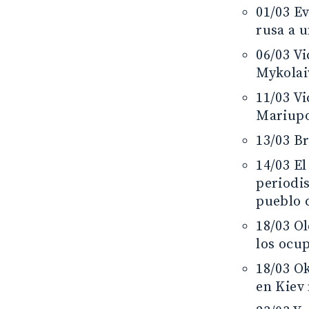
01/03 E
rusa a u
06/03 Vi
Mykolai
11/03 V
Mariupo
13/03 Br
14/03 E
periodi
pueblo 
18/03 Ol
los ocu
18/03 Ok
en Kiev 