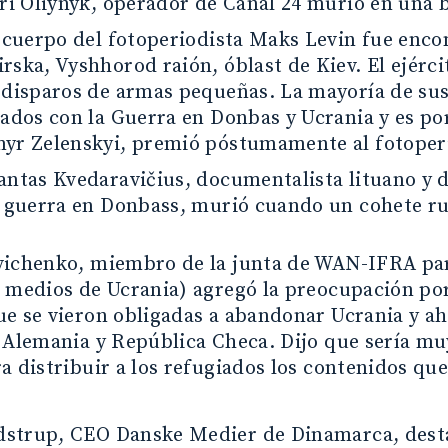
ri Oliynyk, operador de Canal 24 murió en una 
l cuerpo del fotoperiodista Maks Levin fue enco
rska, Vyshhorod raión, óblast de Kiev. El ejérc
 disparos de armas pequeñas. La mayoría de su
ados con la Guerra en Donbas y Ucrania y es por
yr Zelenskyi, premió póstumamente al fotoperio
antas Kvedaravičius, documentalista lituano y d
a guerra en Donbass, murió cuando un cohete ru
vichenko, miembro de la junta de WAN-IFRA p
 medios de Ucrania) agregó la preocupación por
ue se vieron obligadas a abandonar Ucrania y a
 Alemania y República Checa. Dijo que sería muy
a distribuir a los refugiados los contenidos qu
strup, CEO Danske Medier de Dinamarca, desta