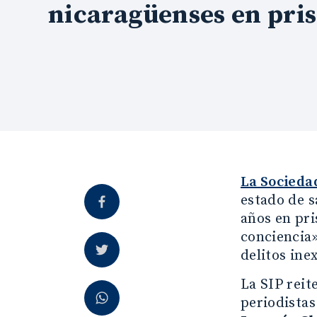
nicaragüenses en pri
La Socieda
estado de s
años en pri
conciencia»
delitos ine
La SIP reit
periodista