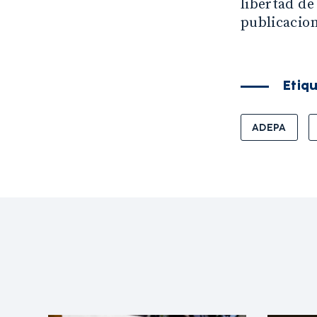
libertad de
publicacion
Etiq
ADEPA