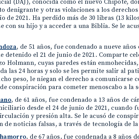
icial (DAJ), conocida como el nuevo Chipote, d
to denigrante y otras violaciones a los derech
nio de 2021. Ha perdido más de 30 libras (13 kilo
 con su hijo y a acceder a una Biblia. Se le ac
ndoza
, de 51 años, fue condenado a nueve años 
e detenido el 21 de junio de 2021. Comparte ce
zo Holmann, cuyas paredes están enmohecidas, 
da las 24 horas y solo se les permite salir al p
ho peso, le niegan el derecho a comunicarse con
 de conspiración para cometer menoscabo a la s
lano
, de 61 años, fue condenado a 13 años de cá
iciliario desde el 24 de junio de 2021, cuando
irculación y presión alta. Se le acusó de cons
 de noticias falsas, a través de tecnología de 
Chamorro
, de 67 años, fue condenada a 8 años d