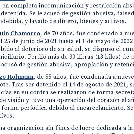
en completa incomunicación y restricción absol
detenida. Se le acusó de gestión abusiva, false
ndebida, y lavado de dinero, bienes y activos.
quín Chamorro
, de 70 años, fue condenado a nu
l 25 de junio de 2021 hasta el 1 de mayo de 202
bido al deterioro de su salud, se dispuso el c
iciliario. Perdió más de 30 libras (13 kilos) de
e acusó de gestión abusiva, apropiación y retenc
nzo Holmann
, de 55 años, fue condenada a nueve
te. Tras ser detenido el 14 de agosto de 2021, s
ncias en su contra se realizaron de forma secret
e visión y tuvo una operación del corazón el a
 forma periódica debido al encarcelamiento. Se 
tivos.
na organización sin fines de lucro dedicada a l