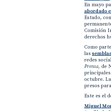
En mayo pa
abordado e
Estado, con
permanentes
Comisión I
derechos 
Como parte 
las
sembla
redes soci
Prensa,
de N
principales
octubre. La
presos para
Este es el 
Miguel Mo