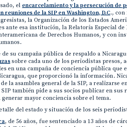
sado, el
encarcelamiento y la persecución de p
n reuniones de la SIP en Washington, D.C
., con
gresistas, la Organización de los Estados Ame
 ante esa institución, la Relatoría Especial de
nteramericana de Derechos Humanos, y con inst
humanos.
de su campaña pública de respaldo a Nicaragua
nzas
sobre cada uno de los periodistas presos, 
ales en una campaña de conciencia pública que 
icaragua, que proporcionó la información. Nica
 de la asamblea general de la SIP, a realizarse e
 SIP también pide a sus socios publicar en sus r
 generar mayor conciencia sobre el tema.
detalle del estado y situación de los seis periodi
ra
, de 56 años, fue sentenciado a 13 años de cár