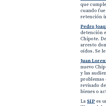
que cumple 
cuando fue 
retención i
Pedro Joa
detención e
Chipote. De
arresto dom
oídos. Se l
Juan Lore
nuevo Chipo
y las audie
problemas d
revisado de
bienes o ac
La
SIP
es u