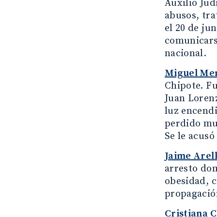
Auxilio Jud
abusos, tra
el 20 de ju
comunicarse
nacional.
Miguel Me
Chipote. Fu
Juan Loren
luz encendi
perdido muc
Se le acusó
Jaime Arel
arresto dom
obesidad, c
propagación
Cristiana 