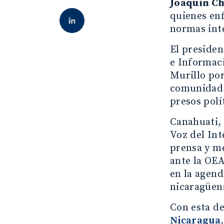
Joaquín C
quienes enf
normas int
El presiden
e Informaci
Murillo por
comunidad i
presos polí
Canahuati, 
Voz del Int
prensa y m
ante la OE
en la agend
nicaragüens
Con esta d
Nicaragua