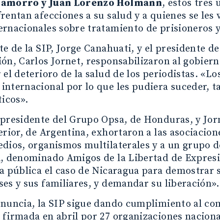
hamorro y Juan Lorenzo Holmann
, estos tres
rentan afecciones a su salud y a quienes se le
ernacionales sobre tratamiento de prisioneros
te de la SIP, Jorge Canahuati, y el presidente d
ón, Carlos Jornet, responsabilizaron al gobiern
 el deterioro de la salud de los periodistas. «L
nternacional por lo que les pudiera suceder, ta
ticos».
presidente del Grupo Opsa, de Honduras, y Jorn
erior, de Argentina, exhortaron a las asociacion
edios, organismos multilaterales y a un grupo 
A, denominado Amigos de la Libertad de Expresi
a pública el caso de Nicaragua para demostrar s
es y sus familiares, y demandar su liberación».
enuncia, la SIP sigue dando cumplimiento al c
, firmada en abril por 27 organizaciones naciona