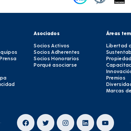
Asociados
Áreas tem
Socios Activos
Libertad 
equipos
Socios Adherentes
Sustentab
 Prensa
Socios Honorarios
Propiedad
Porqué asociarse
Capacitac
Innovació
epa
Premios
vacidad
Diversida
Marcas d
Facebook
Twitter
Instagram
LinkedIn
YouTub