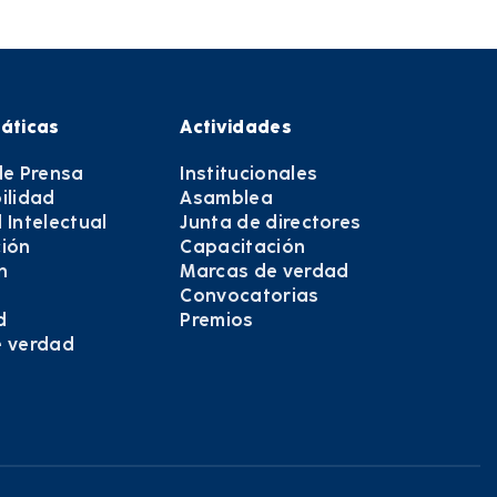
áticas
Actividades
de Prensa
Institucionales
ilidad
Asamblea
 Intelectual
Junta de directores
ión
Capacitación
n
Marcas de verdad
Convocatorias
d
Premios
e verdad
e