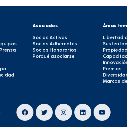
Asociados
Áreas tem
Socios Activos
Libertad 
equipos
Socios Adherentes
Sustentab
 Prensa
Socios Honorarios
Propiedad
Porqué asociarse
Capacitac
Innovació
epa
Premios
vacidad
Diversida
Marcas d
Facebook
Twitter
Instagram
LinkedIn
YouTub