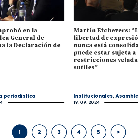
 aprobó en la
Martín Etchevers: “
ea General de
libertad de expresi
a la Declaración de
nunca está consolid
I
puede estar sujeta a
restricciones velada
sutiles”
a periodística
Institucionales
,
Asambl
24
19. 09. 2024
1
2
3
4
5
>