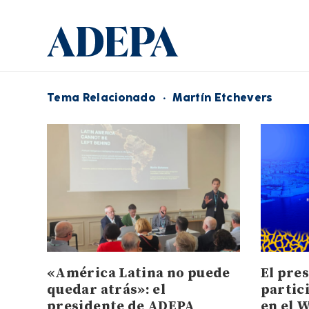
Tema Relacionado
·
Martín Etchevers
«América Latina no puede
El pre
quedar atrás»: el
partic
presidente de ADEPA
en el 