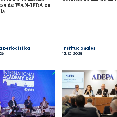
ss de WAN-IFRA en
la
a periodística
Institucionales
026
12. 12. 2025