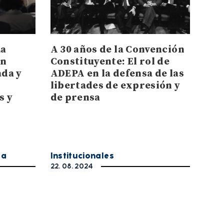
La
A 30 años de la Convención
ón
Constituyente: El rol de
ada y
ADEPA en la defensa de las
libertades de expresión y
s y
de prensa
ea
Institucionales
22. 08. 2024