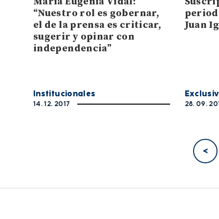
María Eugenia Vidal:
Suscri
“Nuestro rol es gobernar,
period
el de la prensa es criticar,
Juan I
sugerir y opinar con
independencia”
Institucionales
Exclusi
14. 12. 2017
28. 09. 20
<