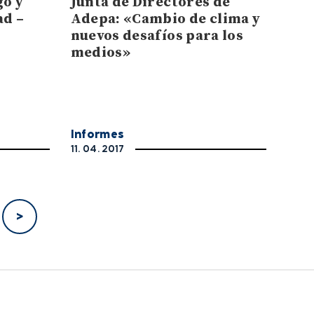
go y
Junta de Directores de
ad –
Adepa: «Cambio de clima y
nuevos desafíos para los
medios»
Informes
11. 04. 2017
>