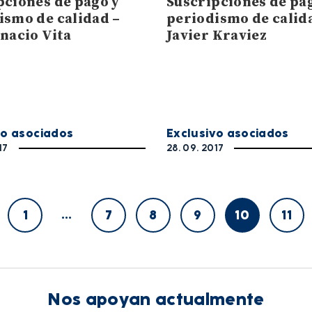
pciones de pago y
Suscripciones de pa
ismo de calidad –
periodismo de calid
gnacio Vita
Javier Kraviez
vo asociados
Exclusivo asociados
17
28. 09. 2017
…
1
7
8
9
10
11
Nos apoyan actualmente