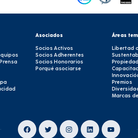
Asociados
Áreas tem
Socios Activos
Libertad 
equipos
Socios Adherentes
Sustentab
 Prensa
Socios Honorarios
Propiedad
Porqué asociarse
Capacitac
Innovació
epa
Premios
vacidad
Diversida
Marcas d
Facebook
Twitter
Instagram
LinkedIn
YouTub