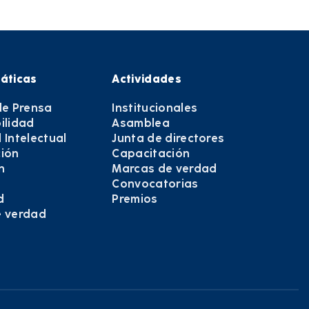
áticas
Actividades
de Prensa
Institucionales
ilidad
Asamblea
 Intelectual
Junta de directores
ión
Capacitación
n
Marcas de verdad
Convocatorias
d
Premios
e verdad
e