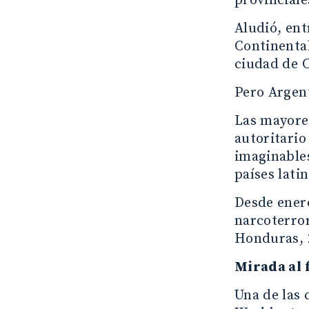
provinciale
Aludió, ent
Continental
ciudad de 
Pero Argent
Las mayores
autoritario
imaginables
países lati
Desde enero
narcoterror
Honduras, 
Mirada al 
Una de las 