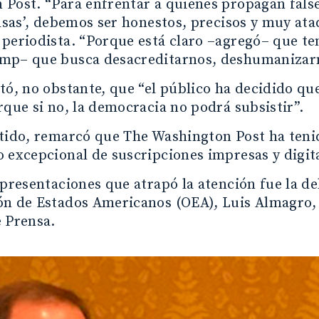
 Post. “Para enfrentar a quienes propagan fals
alsas’, debemos ser honestos, precisos y muy atad
periodista. “Porque está claro –agregó– que t
mp– que busca desacreditarnos, deshumanizar
tó, no obstante, que “el público ha decidido q
rque si no, la democracia no podrá subsistir”.
ntido, remarcó que The Washington Post ha teni
 excepcional de suscripciones impresas y digita
 presentaciones que atrapó la atención fue la del
ón de Estados Americanos (OEA), Luis Almagro, 
 Prensa.