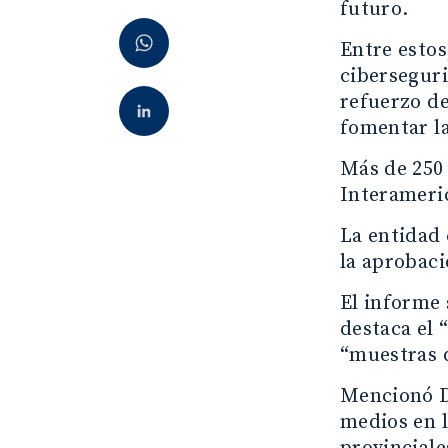
futuro.
Entre estos
ciberseguri
refuerzo de
fomentar la
Más de 250 
Interameric
La entidad 
la aprobaci
El informe 
destaca el 
“muestras d
Mencionó D
medios en l