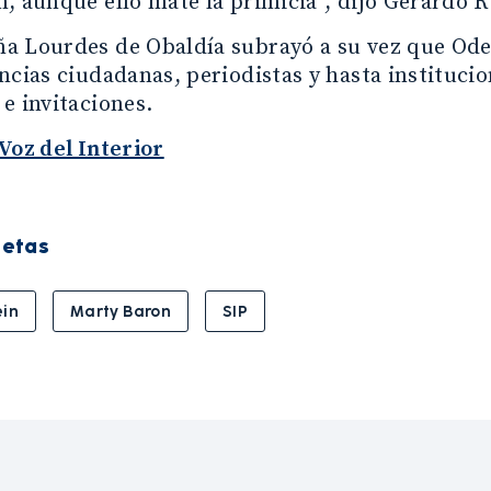
, aunque ello mate la primicia”, dijo Gerardo R
a Lourdes de Obaldía subrayó a su vez que Ode
ncias ciudadanas, periodistas y hasta institucio
e invitaciones.
Voz del Interior
uetas
ein
Marty Baron
SIP