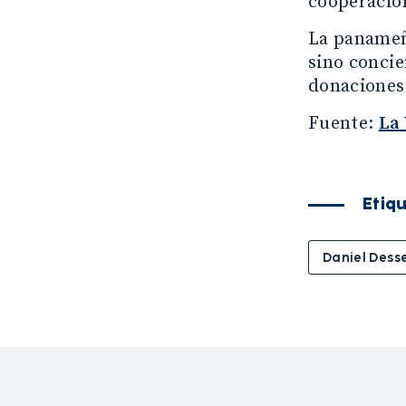
cooperación
La panameñ
sino concie
donaciones 
Fuente:
La 
Etiq
Daniel Dess