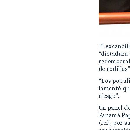
El excancil
“dictadura 
redemocrat
de rodillas”
“Los populi
lamentó que
riesgo”.
Un panel de
Panamá Pape
(Icij, por 