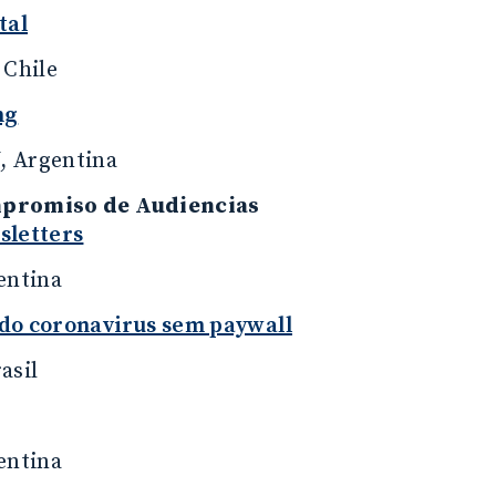
tal
 Chile
ng
 Argentina
promiso de Audiencias
sletters
entina
do coronavirus sem paywall
asil
entina