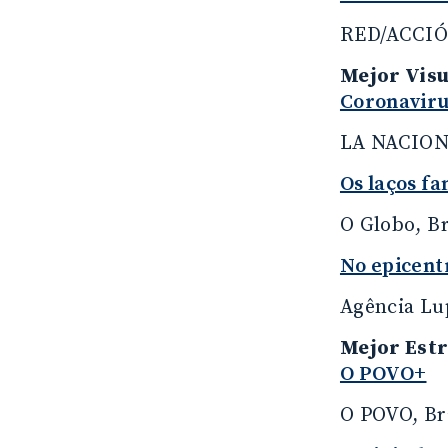
RED/ACCIÓ
Mejor Visu
Coronaviru
LA NACION,
Os laços fa
O Globo, Br
No epicent
Agência Lup
Mejor Estr
O POVO+
O POVO, Br