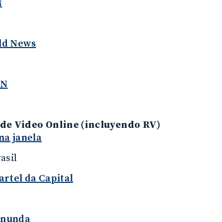
N
ld News
ÓN
de Video Online (incluyendo RV)
na janela
asil
artel da Capital
 inunda