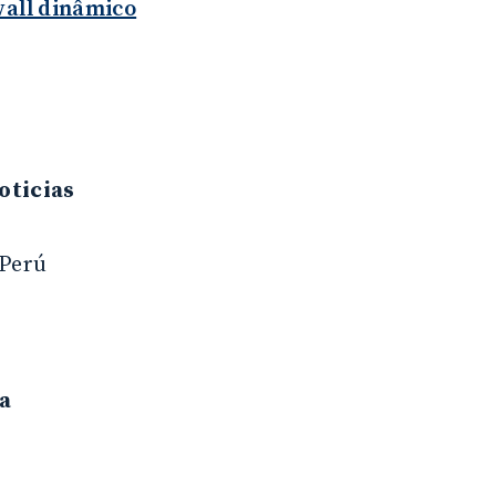
wall dinâmico
oticias
 Perú
a