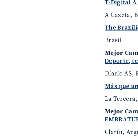
T-Digital A
A Gazeta, B
The Brazil
Brasil
Mejor Camp
Deporte, t
Diario AS, 
Más que un
La Tercera,
Mejor Cam
EMBRATU
Clarín, Arg