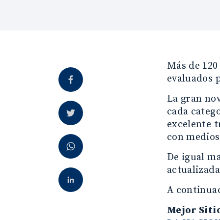
Más de 120
evaluados 
La gran nov
cada catego
excelente 
con medios
De igual m
actualizada
A continuac
Mejor Siti