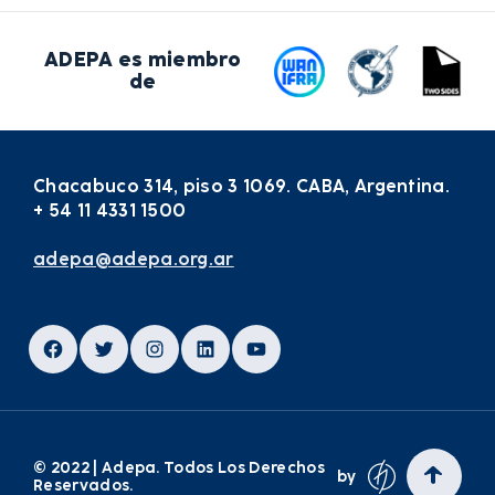
ADEPA es miembro
de
Chacabuco 314, piso 3 1069. CABA, Argentina.
+ 54 11 4331 1500
adepa@adepa.org.ar
Facebook
Twitter
Instagram
LinkedIn
YouTube
© 2022 | Adepa. Todos Los Derechos
by
Reservados.