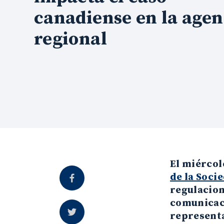
canadiense en la age
regional
El miércol
de la Soci
regulacion
comunicaci
representa