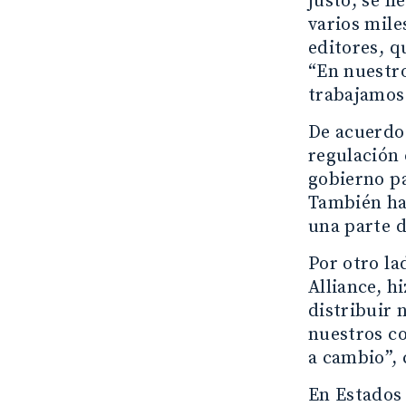
justo, se l
varios mile
editores, 
“En nuestro
trabajamos 
De acuerdo 
regulación 
gobierno pa
También ha
una parte d
Por otro la
Alliance, h
distribuir
nuestros co
a cambio”,
En Estados 