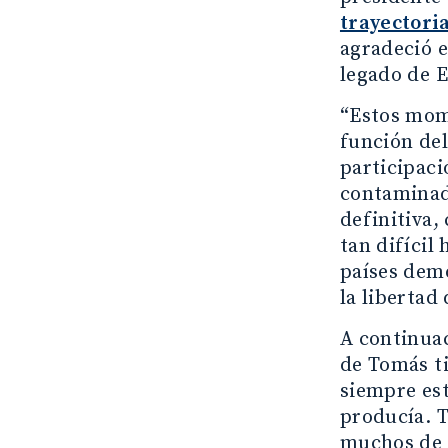
trayectoria
agradeció e
legado de E
“Estos mome
función del
participaci
contaminado
definitiva,
tan difícil
países demo
la libertad
A continuac
de Tomás ti
siempre est
producía. T
muchos de 