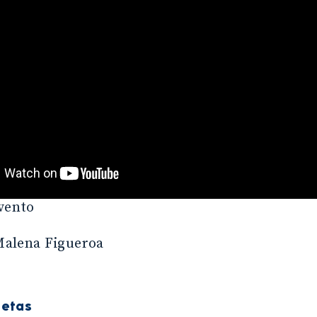
vento
Malena Figueroa
uetas