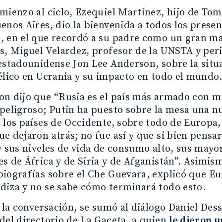
mienzo al ciclo, Ezequiel Martínez, hijo de Tomá
enos Aires, dio la bienvenida a todos los presen
, en el que recordó a su padre como un gran ma
s, Miguel Velardez, profesor de la UNSTA y peri
estadounidense Jon Lee Anderson, sobre la situa
élico en Ucrania y su impacto en todo el mundo
n dijo que “Rusia es el país más armado con mi
peligroso; Putin ha puesto sobre la mesa una n
 los países de Occidente, sobre todo de Europa
e dejaron atrás; no fue así y que si bien pens
y sus niveles de vida de consumo alto, sus mayo
s de África y de Siria y de Afganistán”. Asimism
iografías sobre el Che Guevara, explicó que E
diza y no se sabe cómo terminará todo esto.
r la conversación, se sumó al diálogo Daniel De
del directorio de La Gaceta, a quien
le dieron u