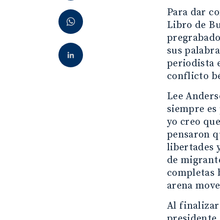
Para dar co
Libro de Bu
pregrabado
sus palabra
periodista 
conflicto b
Lee Anderso
siempre es 
yo creo que
pensaron qu
libertades 
de migrante
completas b
arena move
Al finaliza
presidente 