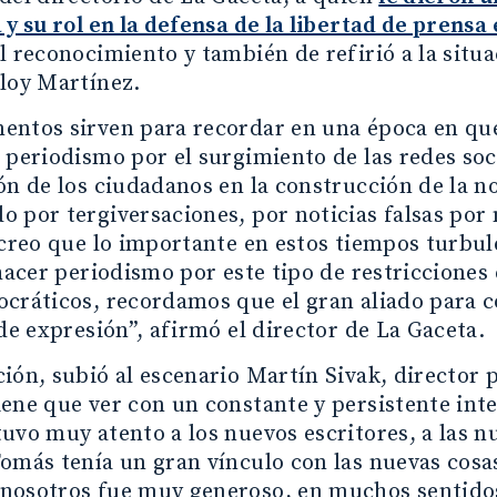
 y su rol en la defensa de la libertad de prensa
l reconocimiento y también de refirió a la situ
loy Martínez.
ntos sirven para recordar en una época en que
 periodismo por el surgimiento de las redes soci
ón de los ciudadanos en la construcción de la no
 por tergiversaciones, por noticias falsas por 
 creo que lo importante en estos tiempos turbul
 hacer periodismo por este tipo de restricciones e
cráticos, recordamos que el gran aliado para co
 de expresión”, afirmó el director de La Gaceta.
ión, subió al escenario Martín Sivak, director p
ene que ver con un constante y persistente inte
uvo muy atento a los nuevos escritores, a las nu
omás tenía un gran vínculo con las nuevas cosa
nosotros fue muy generoso, en muchos sentido