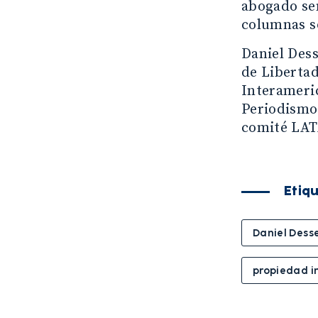
abogado sen
columnas s
Daniel Dess
de Libertad
Interameri
Periodismo
comité LA
Etiq
Daniel Dess
propiedad i