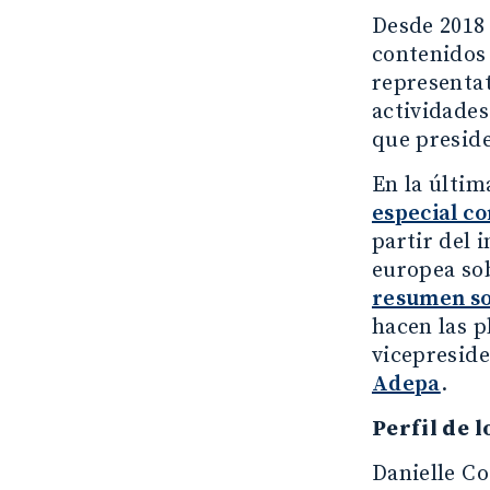
Desde 2018 
contenidos 
representat
actividades
que preside
En la últim
especial co
partir del 
europea sob
resumen so
hacen las p
vicepresid
Adepa
.
Perfil de l
Danielle Co