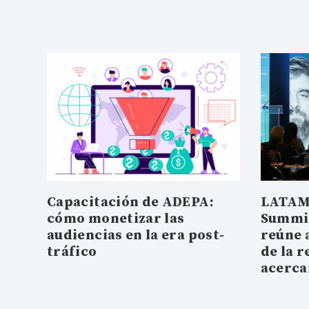
Capacitación de ADEPA:
LATAM
cómo monetizar las
Summit
audiencias en la era post-
reúne 
tráfico
de la r
acerc