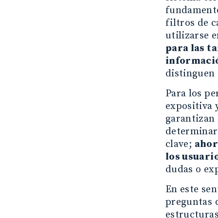
fundamento 
filtros de 
utilizarse 
para las t
informaci
distinguen 
Para los pe
expositiva 
garantizan 
determinará
clave;
ahor
los usuari
dudas o exp
En este sen
preguntas q
estructuras