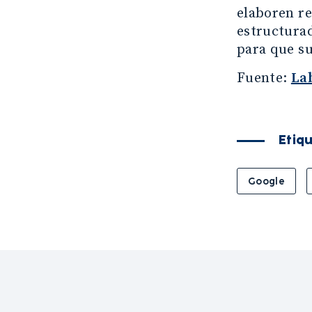
elaboren re
estructurad
para que su
Fuente:
La
Etiq
Google