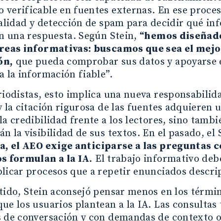
verificable en fuentes externas. En ese proce
calidad y detección de spam para decidir qué inf
en una respuesta. Según Stein,
“hemos diseñad
areas informativas: buscamos que sea el mej
ón,
que pueda comprobar sus datos y apoyarse e
a la información fiable”.
riodistas, esto implica una nueva responsabilida
y la citación rigurosa de las fuentes adquieren
la credibilidad frente a los lectores, sino tambi
n la visibilidad de sus textos. En el pasado, el
a, el AEO exige anticiparse a las preguntas 
os formulan a la IA.
El trabajo informativo deb
licar procesos que a repetir enunciados descri
tido, Stein aconsejó pensar menos en los términ
ue los usuarios plantean a la IA. Las consultas
 de conversación y con demandas de contexto o