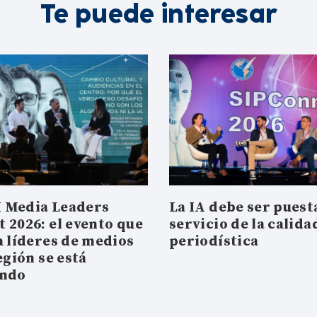
Te puede interesar
 Media Leaders
La IA debe ser puesta
 2026: el evento que
servicio de la calida
a líderes de medios
periodística
egión se está
ando