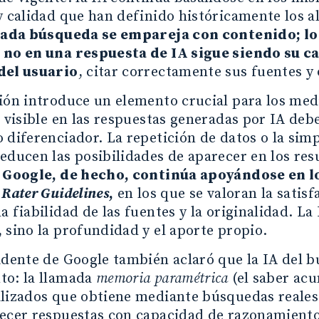
y calidad que han definido históricamente los 
cada búsqueda se empareja con contenido; l
 no en una respuesta de IA sigue siendo su c
del usuario
, citar correctamente sus fuentes y
ión introduce un elemento crucial para los medi
r visible en las respuestas generadas por IA de
 diferenciador. La repetición de datos o la sim
educen las posibilidades de aparecer en los re
.
Google, de hecho, continúa apoyándose en l
 Rater Guidelines
,
en los que se valoran la satisf
a fiabilidad de las fuentes y la originalidad. L
 sino la profundidad y el aporte propio.
idente de Google también aclaró que la IA del 
to: la llamada
memoria paramétrica
(el saber acu
lizados que obtiene mediante búsquedas reales
recer respuestas con capacidad de razonamiento