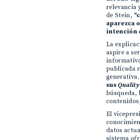
relevancia 
de Stein,
“
aparezca o
intención 
La explicac
aspire a se
informativo
publicada r
generativa
sus
Quality
búsqueda, l
contenidos,
El vicepres
conocimien
datos actua
sistema of