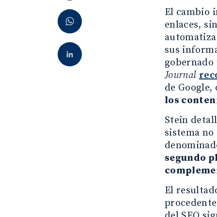
El cambio i
enlaces, si
automatizad
sus informa
gobernado 
Journal
rec
de Google,
los conten
Stein detal
sistema no 
denomina
segundo pl
complemen
El resultad
procedente 
del SEO sig