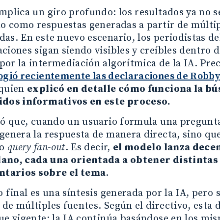
mplica un giro profundo: los resultados ya no 
no como respuestas generadas a partir de múlti
as. En este nuevo escenario, los periodistas 
ciones sigan siendo visibles y creíbles dentro
por la intermediación algorítmica de la IA. Pr
ogió recientemente las declaraciones de Robby
 quien
explicó en detalle cómo funciona la bú
idos informativos en este proceso.
ló que, cuando un usuario formula una pregunta
genera la respuesta de manera directa, sino qu
do
query fan-out
. Es decir,
el modelo lanza dece
ano, cada una orientada a obtener distintas
tarios sobre el tema
.
o final es una síntesis generada por la IA, pero
de múltiples fuentes. Según el directivo, esta
ue vigente: la IA continúa basándose en los mi