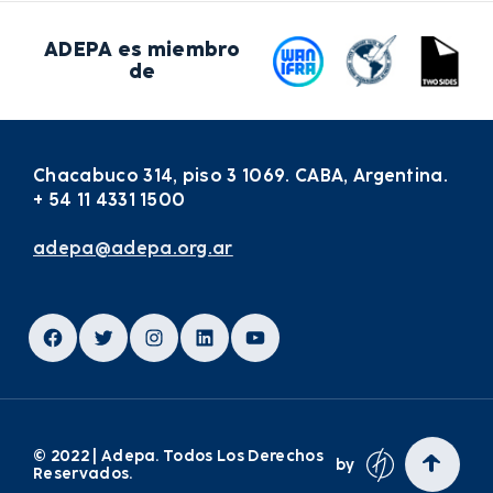
ADEPA es miembro
de
Chacabuco 314, piso 3 1069. CABA, Argentina.
+ 54 11 4331 1500
adepa@adepa.org.ar
Facebook
Twitter
Instagram
LinkedIn
YouTube
© 2022 | Adepa. Todos Los Derechos
by
Reservados.