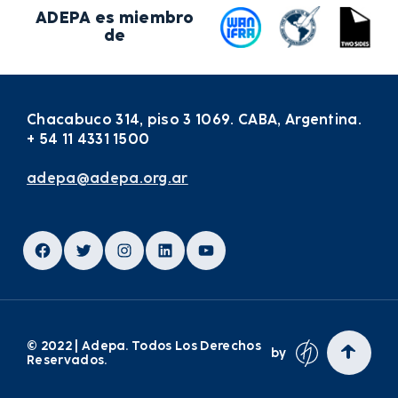
ADEPA es miembro
de
Chacabuco 314, piso 3 1069. CABA, Argentina.
+ 54 11 4331 1500
adepa@adepa.org.ar
Facebook
Twitter
Instagram
LinkedIn
YouTube
© 2022 | Adepa. Todos Los Derechos
by
Reservados.