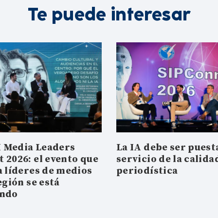
Te puede interesar
 Media Leaders
La IA debe ser puesta
 2026: el evento que
servicio de la calida
a líderes de medios
periodística
egión se está
ando