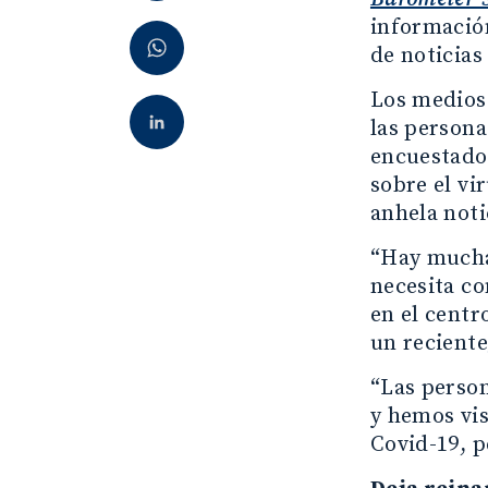
información
de noticias
Los medios 
las persona
encuestados
sobre el vi
anhela noti
“Hay mucha
necesita co
en el centr
un reciente
“Las perso
y hemos vis
Covid-19, p