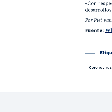
«Con respec
desarrollos
Por Piet van
Fuente
:
Wh
Etiq
Coronavirus