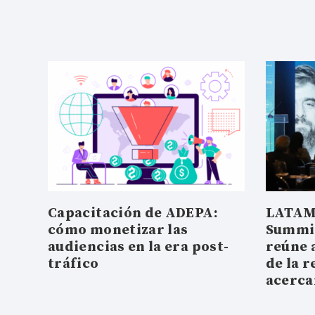
Capacitación de ADEPA:
LATAM
cómo monetizar las
Summit
audiencias en la era post-
reúne 
tráfico
de la r
acerc