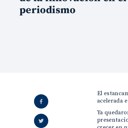
periodismo
El estancam
acelerada e
Ya quedaron
presentacio
crecer en n