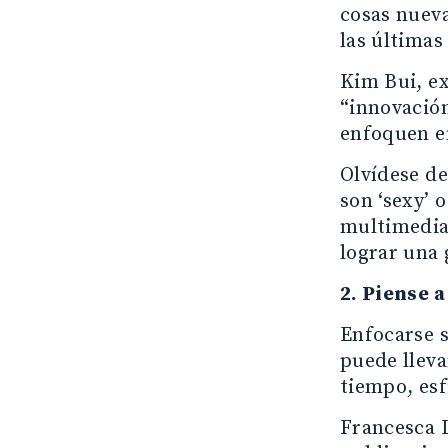
cosas nueva
las últimas
Kim Bui, ex
“innovación
enfoquen en
Olvídese de
son ‘sexy’ 
multimedia 
lograr una 
2. Piense a
Enfocarse s
puede lleva
tiempo, esf
Francesca D