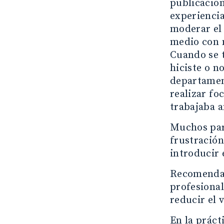
publicacion
experiencia
moderar el 
medio con 
Cuando se t
hiciste o n
departament
realizar fo
trabajaba a
Muchos par
frustración
introducir 
Recomendaro
profesional
reducir el 
En la práct