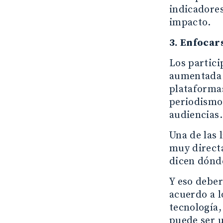
indicadores
impacto.
3. Enfocar
Los partici
aumentada y
plataformas
periodismo,
audiencias.
Una de las 
muy directa
dicen dónd
Y eso deber
acuerdo a l
tecnología,
puede ser u