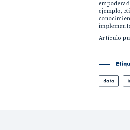
empoderado”
ejemplo, R
conocimient
implementó
Artículo p
Etiq
data
I