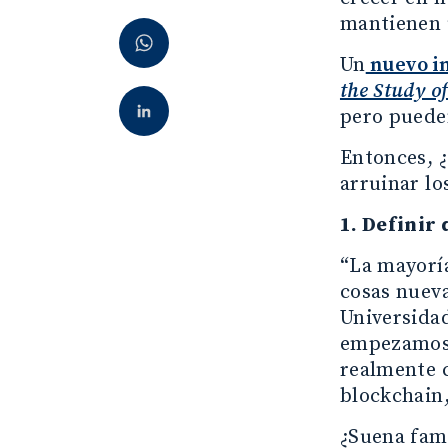
mantienen 
Un
nuevo i
the Study o
pero puede
Entonces, ¿
arruinar lo
1. Definir
“La mayoría
cosas nueva
Universidad
empezamos 
realmente 
blockchain,
¿Suena fami