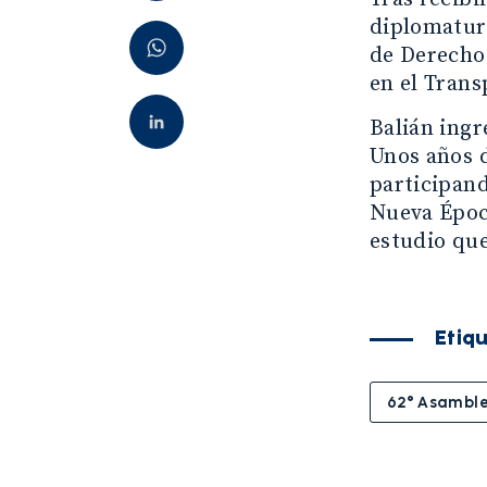
diplomatur
de Derecho
en el Trans
Balián ingr
Unos años d
participand
Nueva Época
estudio que
Etiq
62° Asamble