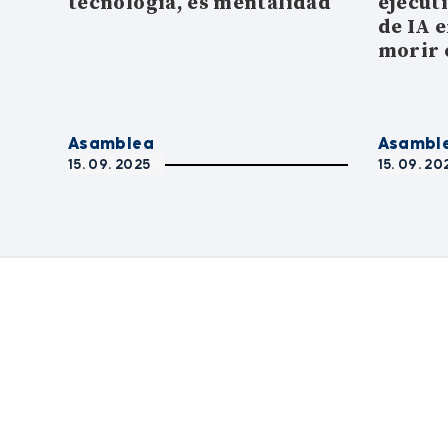
tecnología, es mentalidad”
ejecut
de IA e
morir 
Asamblea
Asambl
15. 09. 2025
15. 09. 20