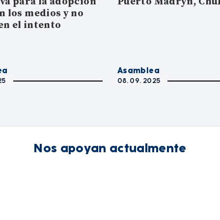
iva para la adopción
Puerto Madryn, Chu
n los medios y no
en el intento
ea
Asamblea
25
08. 09. 2025
Nos apoyan actualmente