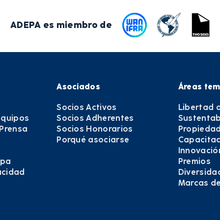
ADEPA es miembro de
Asociados
Áreas tem
Socios Activos
Libertad 
equipos
Socios Adherentes
Sustentab
 Prensa
Socios Honorarios
Propiedad
Porqué asociarse
Capacitac
Innovació
epa
Premios
vacidad
Diversida
Marcas d