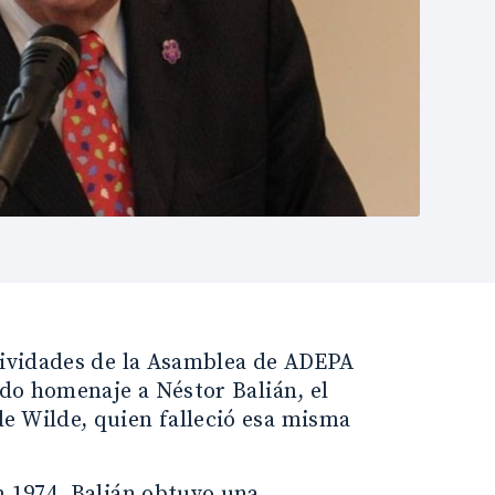
ctividades de la Asamblea de ADEPA
ido homenaje a Néstor Balián, el
e Wilde, quien falleció esa misma
n 1974, Balián obtuvo una