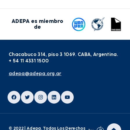
ADEPA es miembro
de
Chacabuco 314, piso 3 1069. CABA, Argentina.
+ 54 11 4331 1500
adepa@adepa.org.ar
Facebook
Twitter
Instagram
LinkedIn
YouTube
© 2022 | Adepa. Todos Los Derechos