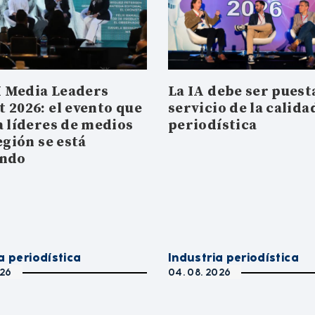
 Media Leaders
La IA debe ser puesta
 2026: el evento que
servicio de la calida
a líderes de medios
periodística
egión se está
ando
a periodística
Industria periodística
026
04. 08. 2026