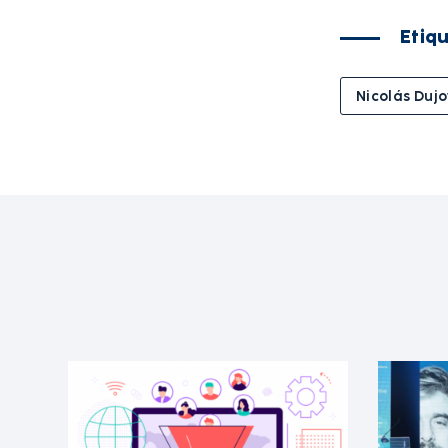
Etiq
Nicolás Duj