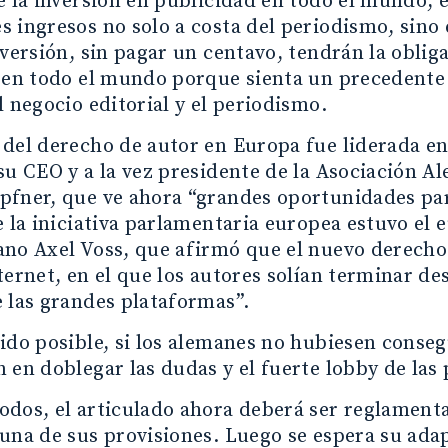
e la inversión en publicidad en todo el mundo, 
s ingresos no solo a costa del periodismo, sin
nversión, sin pagar un centavo, tendrán la obli
 en todo el mundo porque sienta un precedente
l negocio editorial y el periodismo.
del derecho de autor en Europa fue liderada en
su CEO y a la vez presidente de la Asociación A
pfner, que ve ahora “grandes oportunidades par
e la iniciativa parlamentaria europea estuvo el
no Axel Voss, que afirmó que el nuevo derecho 
ternet, en el que los autores solían terminar 
 las grandes plataformas”.
ido posible, si los alemanes no hubiesen conseg
 en doblegar las dudas y el fuerte lobby de las
dos, el articulado ahora deberá ser reglamenta
una de sus provisiones. Luego se espera su adap