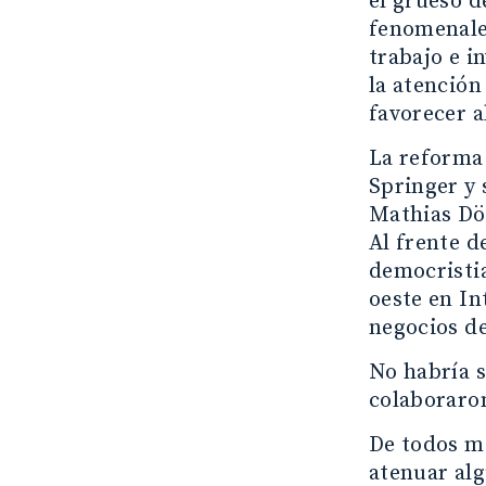
el grueso d
fenomenale
trabajo e i
la atención
favorecer a
La reforma 
Springer y 
Mathias Dö
Al frente d
democristia
oeste en In
negocios de
No habría s
colaboraron
De todos mo
atenuar alg