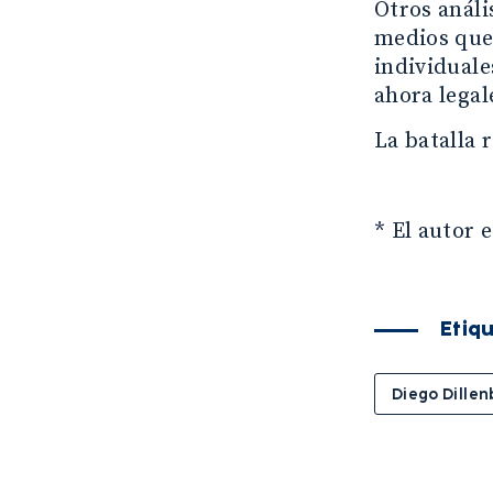
Otros análi
medios que
individuale
ahora legal
La batalla 
* El autor 
Etiq
Diego Dillen