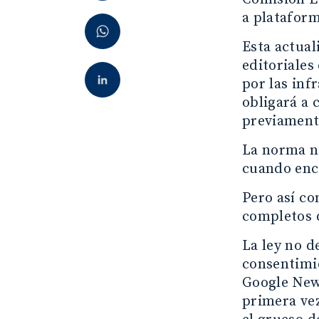
a plataform
Esta actual
editoriales
por las inf
obligará a 
previamente
La norma no
cuando encu
Pero así co
completos d
La ley no d
consentimie
Google New
primera vez