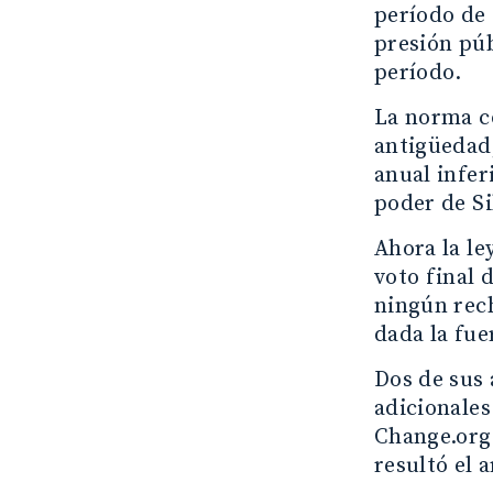
período de 
presión púb
período.
La norma c
antigüedad
anual infer
poder de Si
Ahora la le
voto final 
ningún rech
dada la fue
Dos de sus 
adicionales
Change.org
resultó el 