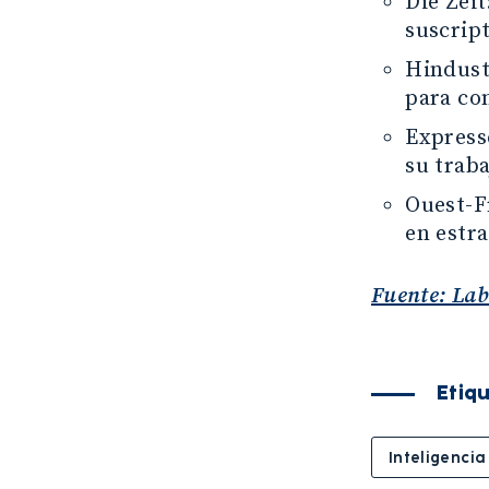
Die Zeit
suscrip
Hindust
para con
Express
su traba
Ouest-F
en estra
Fuente: Lab
Etiq
Inteligencia 