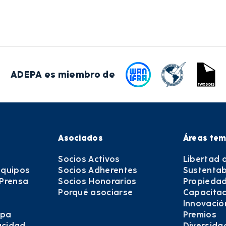
ADEPA es miembro de
Asociados
Áreas tem
Socios Activos
Libertad 
equipos
Socios Adherentes
Sustentab
 Prensa
Socios Honorarios
Propiedad
Porqué asociarse
Capacitac
Innovació
epa
Premios
vacidad
Diversida