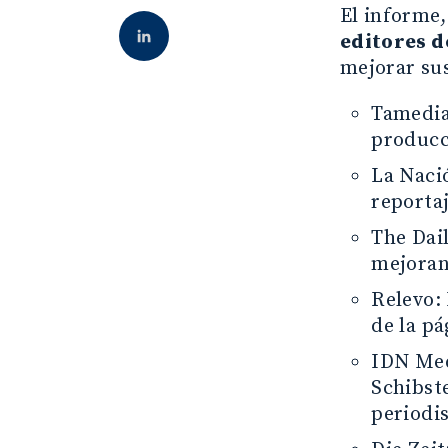
El informe,
editores d
mejorar su
Tamedia
producc
La Naci
reportaj
The Dai
mejoran
Relevo:
de la pá
IDN Medi
Schibste
periodis