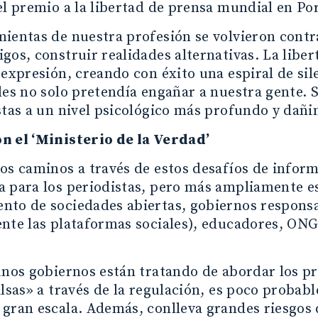
el premio a la libertad de prensa mundial en Por
ientas de nuestra profesión se volvieron contra
gos, construir realidades alternativas. La libe
 expresión, creando con éxito una espiral de si
les no solo pretendía engañar a nuestra gente. 
stas a un nivel psicológico más profundo y dañ
n el ‘Ministerio de la Verdad’
los caminos a través de estos desafíos de info
a para los periodistas, pero más ampliamente e
nto de sociedades abiertas, gobiernos responsa
nte las plataformas sociales), educadores, ONG
unos gobiernos están tratando de abordar los pro
alsas» a través de la regulación, es poco probab
gran escala. Además, conlleva grandes riesgos 