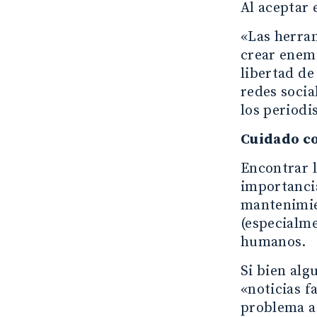
Al aceptar 
«Las herram
crear enemi
libertad de
redes socia
los periodi
Cuidado co
Encontrar 
importanci
mantenimie
(especialme
humanos.
Si bien alg
«noticias f
problema a 