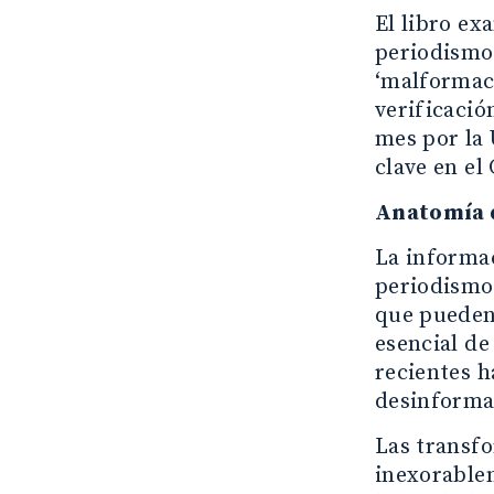
El libro ex
periodismo,
‘malformaci
verificació
mes por la
clave en e
Anatomía d
La informac
periodismo
que pueden
esencial de
recientes h
desinforma
Las transfo
inexorable