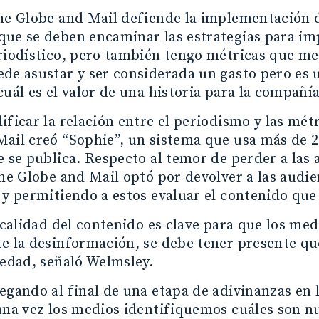
he Globe and Mail defiende la implementación 
ue se deben encaminar las estrategias para imp
riodístico, pero también tengo métricas que me
de asustar y ser considerada un gasto pero es
cuál es el valor de una historia para la compañía
ificar la relación entre el periodismo y las mé
ail creó “Sophie”, un sistema que usa más de 2
e se publica. Respecto al temor de perder a las
The Globe and Mail optó por devolver a las audie
 y permitiendo a estos evaluar el contenido que
a calidad del contenido es clave para que los me
e la desinformación, se debe tener presente q
iedad, señaló Welmsley.
egando al final de una etapa de adivinanzas en
 una vez los medios identifiquemos cuáles son 