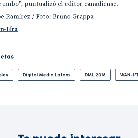
 rumbo”, puntualizó el editor canadiense.
pe Ramírez / Foto: Bruno Grappa
n-Ifra
uetas
sley
Digital Media Latam
DML 2018
WAN-IF