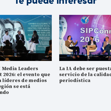
Te puede interesar
 Media Leaders
La IA debe ser puesta
 2026: el evento que
servicio de la calida
a líderes de medios
periodística
egión se está
ando