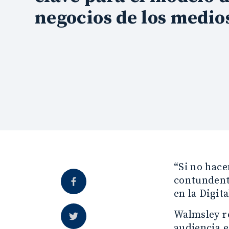
negocios de los medio
“Si no hace
contundente
en la Digi
Walmsley re
audiencia e