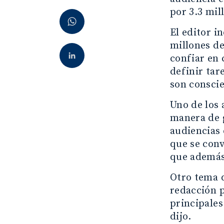
por 3.3 mil
El editor i
millones de
confiar en 
definir tar
son consci
Uno de los 
manera de g
audiencias 
que se conv
que además 
Otro tema q
redacción p
principales
dijo.