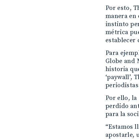
Por esto, T
manera en q
instinto pe
métrica pue
establecer 
Para ejempl
Globe and M
historia qu
‘paywall’, 
periodistas
Por ello, l
perdido ant
para la soc
“Estamos ll
apostarle,