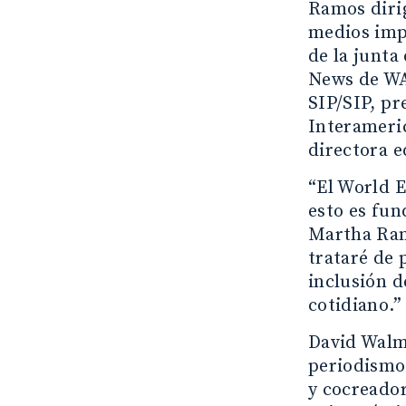
Ramos dirig
medios imp
de la junta
News de WA
SIP/SIP, pr
Interameric
directora e
“El World E
esto es fun
Martha Ram
trataré de 
inclusión d
cotidiano.”
David Walms
periodismo 
y cocreador