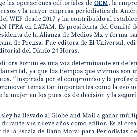
e las operaciones editoriales de
OEM
, la empr
resos y la mayor empresa periodística de Améri
 del WEF desde 2017 y ha contribuido al estable
N-IFRA en LATAM. Es presidenta del Comité de 
esidenta de la Alianza de Medios Mx y forma par
ana de Prensa. Fue editora de El Universal, ed
ditorial del Diario 24 Horas.
ditors Forum es una voz determinante en defens
damental, ya que los tiempos que vivimos son un
os. “Inspirada por el compromiso y la profesio
promover temas tan importantes como la evoluci
e la mujer en los puestos de decisión y la segur
ley ha llevado al Globe and Mail a ganar múlti
durante sus nueve años como editor. Es el crea
 de la Escala de Daño Moral para Periodistas de