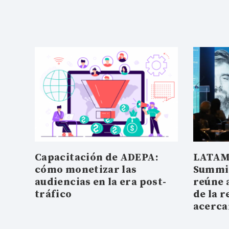
Capacitación de ADEPA:
LATAM
cómo monetizar las
Summit
audiencias en la era post-
reúne 
tráfico
de la r
acerc