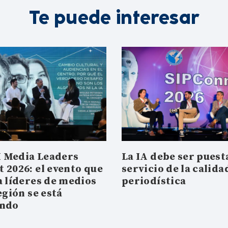
Te puede interesar
 Media Leaders
La IA debe ser puesta
 2026: el evento que
servicio de la calida
a líderes de medios
periodística
egión se está
ando