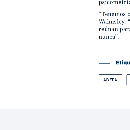
psicométric
“Tenemos q
Walmsley. 
reúnan par
nunca”.
Etiq
ADEPA