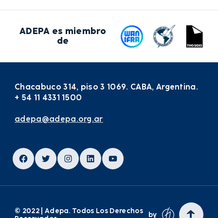
ADEPA es miembro
de
Chacabuco 314, piso 3 1069. CABA, Argentina.
+ 54 11 4331 1500
adepa@adepa.org.ar
Facebook
Twitter
Instagram
LinkedIn
YouTube
© 2022 | Adepa. Todos Los Derechos
by