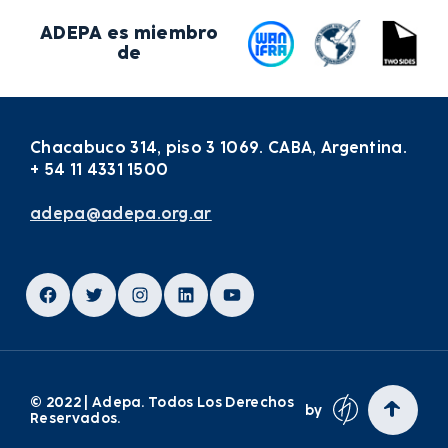
ADEPA es miembro
de
Chacabuco 314, piso 3 1069. CABA, Argentina.
+ 54 11 4331 1500
adepa@adepa.org.ar
Facebook
Twitter
Instagram
LinkedIn
YouTube
© 2022 | Adepa. Todos Los Derechos
by
Reservados.