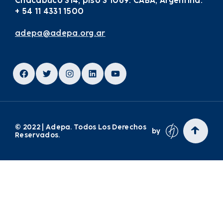
Chacabuco 314, piso 3 1069. CABA, Argentina.
+ 54 11 4331 1500
adepa@adepa.org.ar
Facebook
Twitter
Instagram
LinkedIn
YouTube
© 2022 | Adepa. Todos Los Derechos
by
Reservados.