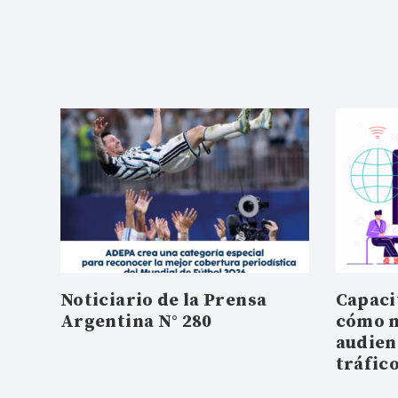
Noticiario de la Prensa
Capaci
Argentina N° 280
cómo m
audienc
tráfic